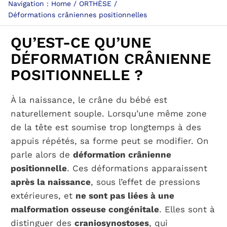
Navigation :
Home
ORTHÈSE
Déformations crâniennes positionnelles
PARCOURS PATIENT
QU’EST-CE QU’UNE
DÉFORMATION CRÂNIENNE
NOTRE RÉSEAU
POSITIONNELLE ?
À la naissance, le crâne du bébé est
naturellement souple. Lorsqu’une même zone
de la tête est soumise trop longtemps à des
appuis répétés, sa forme peut se modifier. On
parle alors de
déformation crânienne
positionnelle
. Ces déformations apparaissent
après la naissance
, sous l’effet de pressions
extérieures, et
ne sont pas liées à une
malformation osseuse congénitale
. Elles sont à
distinguer des
craniosynostoses
, qui