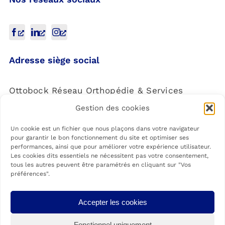
Adresse siège social
Ottobock Réseau Orthopédie & Services
Gestion des cookies
4 Rue de la Réunion,
91940 Les Ulis
Un cookie est un fichier que nous plaçons dans votre navigateur
pour garantir le bon fonctionnement du site et optimiser ses
performances, ainsi que pour améliorer votre expérience utilisateur.
Les cookies dits essentiels ne nécessitent pas votre consentement,
tous les autres peuvent être paramétrés en cliquant sur "Vos
préférences".
Les agences Ottobock Care sont membres du Réseau Ottobock
Accepter les cookies
Orthopédie & Services, Société par actions simplifiée à associé unique
spécialisée dans la fabrication de matériel médico-chirurgical (Code NAF
Fonctionnel uniquement