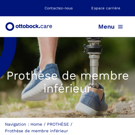
Skip
Contactez-nous
Espace carrière
to
content
Menu
PROTHÈSE
Prothèse de membre
ORTHÈSE
inférieur
POSITIONNEMENT
NEUROMOBILITÉ
Navigation :
Home
PROTHÈSE
Prothèse de membre inférieur
NOS AGENCES