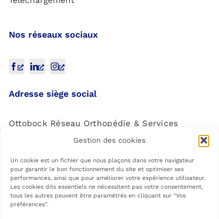
Nos réseaux sociaux
Adresse siège social
Ottobock Réseau Orthopédie & Services
Gestion des cookies
4 Rue de la Réunion,
91940 Les Ulis
Un cookie est un fichier que nous plaçons dans votre navigateur
pour garantir le bon fonctionnement du site et optimiser ses
performances, ainsi que pour améliorer votre expérience utilisateur.
Les cookies dits essentiels ne nécessitent pas votre consentement,
tous les autres peuvent être paramétrés en cliquant sur "Vos
préférences".