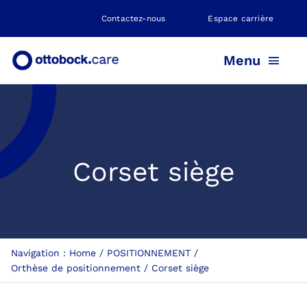
Skip
Contactez-nous
Espace carrière
to
content
Menu
PROTHÈSE
Corset siège
ORTHÈSE
POSITIONNEMENT
Navigation :
Home
POSITIONNEMENT
NEUROMOBILITÉ
Orthèse de positionnement
Corset siège
NOS AGENCES