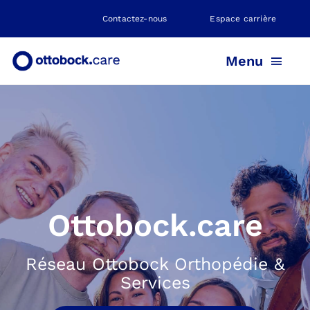
Skip
Contactez-nous
Espace carrière
to
content
Menu
PROTHÈSE
ORTHÈSE
POSITIONNEMENT
Ottobock.care
NEUROMOBILITÉ
Réseau Ottobock Orthopédie &
Services
NOS AGENCES