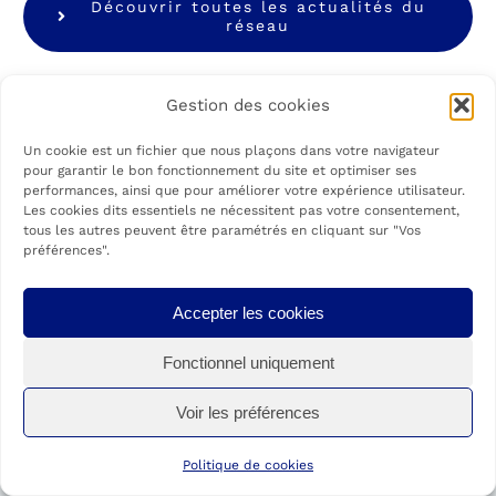
Découvrir toutes les actualités du
réseau
Gestion des cookies
Un cookie est un fichier que nous plaçons dans votre navigateur
pour garantir le bon fonctionnement du site et optimiser ses
performances, ainsi que pour améliorer votre expérience utilisateur.
POURQUOI CHOISIR
Les cookies dits essentiels ne nécessitent pas votre consentement,
tous les autres peuvent être paramétrés en cliquant sur "Vos
NOTRE RÉSEAU ?
préférences".
Contactez-nous !
Accepter les cookies
Nous avons défini
un processus
Fonctionnel uniquement
d’appareillage
qui décrit
l’accompagnement
Voir les préférences
que nous proposons aux patients
, depuis la
première consultation jusqu’au retour à la vie
Politique de cookies
normale. Nous sommes attentifs à chacune