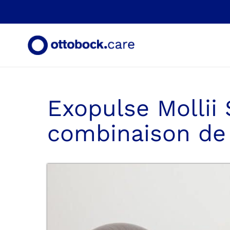
Skip
to
content
Exopulse Mollii 
combinaison de