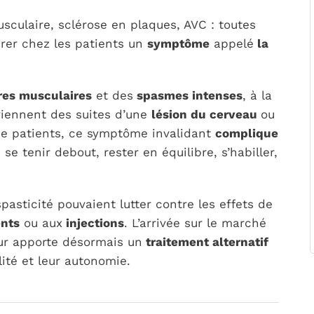
usculaire, sclérose en plaques, AVC : toutes
érer chez les patients un
symptôme
appelé
la
res musculaires
et des
spasmes intenses
, à la
rviennent des suites d’une
lésion du cerveau
ou
de patients, ce symptôme invalidant
complique
: se tenir debout, rester en équilibre, s’habiller,
pasticité pouvaient lutter contre les effets de
nts
ou aux
injections
. L’arrivée sur le marché
ur apporte désormais un
traitement alternatif
lité et leur autonomie.