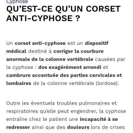
Cyphose
QU’EST-CE QU’UN CORSET
ANTI-CYPHOSE ?
PARCOURS PATIENT
NOTRE RÉSEAU
Un
corset anti-cyphose
est un
dispositif
médical
destiné à
corriger la courbure
anormale de la colonne vertébrale
causées par
la cyphose :
dos exagérément arrondi
et
cambrure accentuée des parties cervicales et
lombaires
de la colonne vertébrale (lordose).
Outre les éventuels troubles pulmonaires et
respiratoires qu’elle peut engendrer, la cyphose
entraîne chez le patient une
incapacité à se
redresser
ainsi que des
douleurs
lors de crises