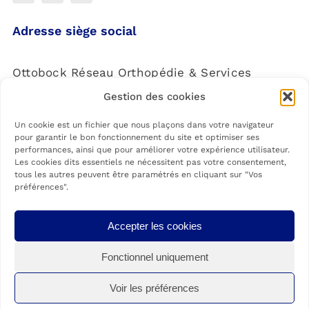
Adresse siège social
Ottobock Réseau Orthopédie & Services
Gestion des cookies
4 Rue de la Réunion,
91940 Les Ulis
Un cookie est un fichier que nous plaçons dans votre navigateur
pour garantir le bon fonctionnement du site et optimiser ses
performances, ainsi que pour améliorer votre expérience utilisateur.
Les cookies dits essentiels ne nécessitent pas votre consentement,
tous les autres peuvent être paramétrés en cliquant sur "Vos
préférences".
Les agences Ottobock Care sont membres du Réseau Ottobock
Accepter les cookies
Orthopédie & Services, Société par actions simplifiée à associé unique
spécialisée dans la fabrication de matériel médico-chirurgical (Code NAF
Fonctionnel uniquement
3250A). Siège social situé au 4 rue de la Réunion, 91940 LES ULIS.
Immatriculée au RCS le 05-05-2021. Numéro siret : 89901192800012.
Président : M Oliver JAKOBI.
Voir les préférences
© Copyright 2020 – 2022 | Une réalisation
HelloRank
(s’ouvre dans un