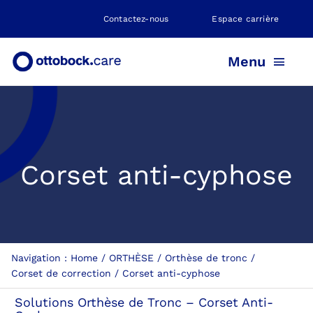
Skip
Contactez-nous
Espace carrière
to
content
Menu
PROTHÈSE
Corset anti-cyphose
ORTHÈSE
POSITIONNEMENT
Navigation :
Home
ORTHÈSE
Orthèse de tronc
NEUROMOBILITÉ
Corset de correction
Corset anti-cyphose
Solutions Orthèse de Tronc – Corset Anti-
NOS AGENCES