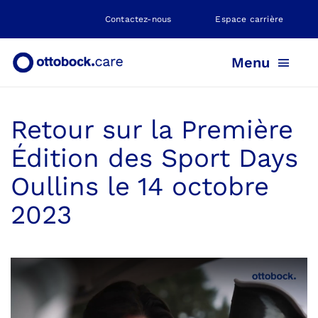
Skip
Contactez-nous
Espace carrière
to
content
Menu
Retour sur la Première
PROTHÈSE
Édition des Sport Days
ORTHÈSE
Oullins le 14 octobre
2023
POSITIONNEMENT
NEUROMOBILITÉ
NOS AGENCES