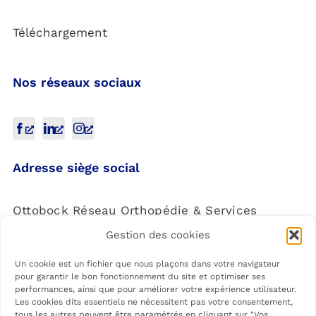
Téléchargement
Nos réseaux sociaux
Adresse siège social
Ottobock Réseau Orthopédie & Services
Gestion des cookies
4 Rue de la Réunion,
91940 Les Ulis
Un cookie est un fichier que nous plaçons dans votre navigateur
pour garantir le bon fonctionnement du site et optimiser ses
performances, ainsi que pour améliorer votre expérience utilisateur.
Les cookies dits essentiels ne nécessitent pas votre consentement,
tous les autres peuvent être paramétrés en cliquant sur "Vos