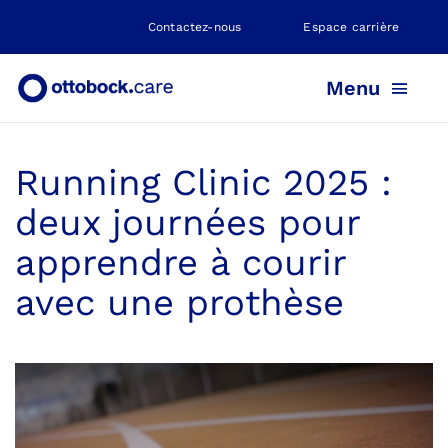
Skip
Contactez-nous
Espace carrière
to
content
Menu
Running Clinic 2025 :
PROTHÈSE
deux journées pour
ORTHÈSE
apprendre à courir
avec une prothèse
POSITIONNEMENT
NEUROMOBILITÉ
NOS AGENCES