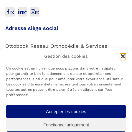
Adresse siège social
Ottobock Réseau Orthopédie & Services
Gestion des cookies
4 Rue de la Réunion,
91940 Les Ulis
Un cookie est un fichier que nous plaçons dans votre navigateur
pour garantir le bon fonctionnement du site et optimiser ses
performances, ainsi que pour améliorer votre expérience utilisateur.
Les cookies dits essentiels ne nécessitent pas votre consentement,
tous les autres peuvent être paramétrés en cliquant sur "Vos
préférences".
Les agences Ottobock Care sont membres du Réseau Ottobock
Accepter les cookies
Orthopédie & Services, Société par actions simplifiée à associé unique
spécialisée dans la fabrication de matériel médico-chirurgical (Code NAF
Fonctionnel uniquement
3250A). Siège social situé au 4 rue de la Réunion, 91940 LES ULIS.
Immatriculée au RCS le 05-05-2021. Numéro siret : 89901192800012.