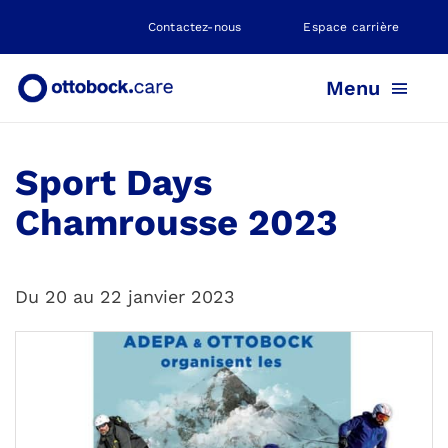
Skip
Contactez-nous
Espace carrière
to
content
Menu
Sport Days
PROTHÈSE
Chamrousse 2023
ORTHÈSE
Du 20 au 22 janvier 2023
POSITIONNEMENT
NEUROMOBILITÉ
NOS AGENCES