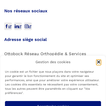
Nos réseaux sociaux
Adresse siège social
Ottobock Réseau Orthopédie & Services
Gestion des cookies
4 Rue de la Réunion,
91940 Les Ulis
Un cookie est un fichier que nous plaçons dans votre navigateur
pour garantir le bon fonctionnement du site et optimiser ses
performances, ainsi que pour améliorer votre expérience utilisateur.
Les cookies dits essentiels ne nécessitent pas votre consentement,
tous les autres peuvent être paramétrés en cliquant sur "Vos
préférences".
Les agences Ottobock Care sont membres du Réseau Ottobock