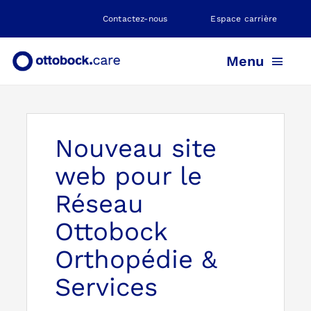
Skip
Contactez-nous
Espace carrière
to
content
Menu
PROTHÈSE
Nouveau site
ORTHÈSE
web pour le
Réseau
POSITIONNEMENT
Ottobock
Orthopédie &
NEUROMOBILITÉ
Services
NOS AGENCES