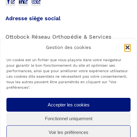
Adresse siège social
Ottobock Réseau Orthopédie & Services
Gestion des cookies
4 Rue de la Réunion,
91940 Les Ulis
Un cookie est un fichier que nous plaçons dans votre navigateur
pour garantir le bon fonctionnement du site et optimiser ses
performances, ainsi que pour améliorer votre expérience utilisateur.
Les cookies dits essentiels ne nécessitent pas votre consentement,
tous les autres peuvent être paramétrés en cliquant sur "Vos
préférences".
Les agences Ottobock Care sont membres du Réseau Ottobock
Accepter les cookies
Orthopédie & Services, Société par actions simplifiée à associé unique
spécialisée dans la fabrication de matériel médico-chirurgical (Code NAF
Fonctionnel uniquement
3250A). Siège social situé au 4 rue de la Réunion, 91940 LES ULIS.
Immatriculée au RCS le 05-05-2021. Numéro siret : 89901192800012.
Président : M Oliver JAKOBI.
Voir les préférences