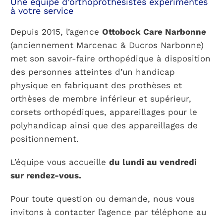
Une équipe d’orthoprothésistes expérimentés
à votre service
PARCOURS PATIENT
Depuis 2015, l’agence
Ottobock Care Narbonne
(anciennement Marcenac & Ducros Narbonne)
met son savoir-faire orthopédique à disposition
NOTRE RÉSEAU
des personnes atteintes d’un handicap
physique en fabriquant
des prothèses et
orthèses de membre inférieur et supérieur,
corsets orthopédiques, appareillages pour le
polyhandicap ainsi que des appareillages de
positionnement.
L’équipe vous accueille
du lundi au vendredi
sur rendez-vous.
Pour toute question ou demande, nous vous
invitons à contacter l’agence par téléphone au