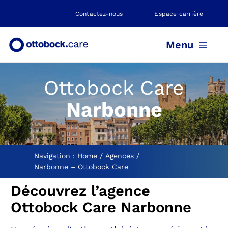
Skip
Contactez-nous
Espace carrière
to
content
Menu
Ottobock Care
PROTHÈSE
Narbonne
ORTHÈSE
POSITIONNEMENT
Navigation :
Home
Agences
Narbonne – Ottobock Care
Découvrez l’agence
NEUROMOBILITÉ
Ottobock Care Narbonne
NOS AGENCES