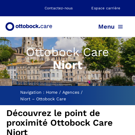
Skip
Contactez-nous
Espace carrière
to
content
Menu
Ottobock Care
PROTHÈSE
Niort
ORTHÈSE
POSITIONNEMENT
Navigation :
Home
Agences
Niort – Ottobock Care
Découvrez le point de
NEUROMOBILITÉ
proximité Ottobock Care
Niort
NOS AGENCES