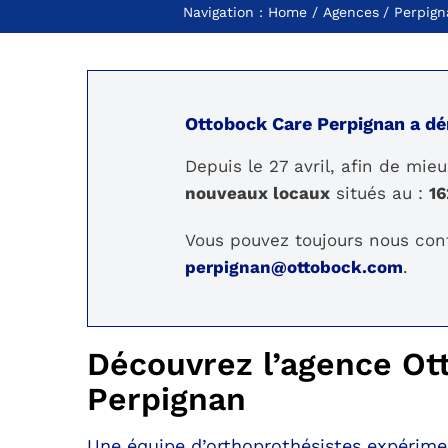
Navigation :
Home
Agences
Perpign
Ottobock Care Perpignan a d
Depuis le 27 avril, afin de mie
nouveaux locaux
situés au :
16
Vous pouvez toujours nous con
perpignan@ottobock.com
.
Découvrez l’agence Ot
Perpignan
Une équipe d’orthoprothésistes expérimen