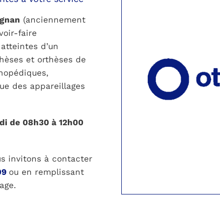
ignan
(anciennement
oir-faire
atteintes d’un
hèses et orthèses de
thopédiques,
que des appareillages
di de 08h30 à 12h00
s invitons à contacter
09
ou en remplissant
age.