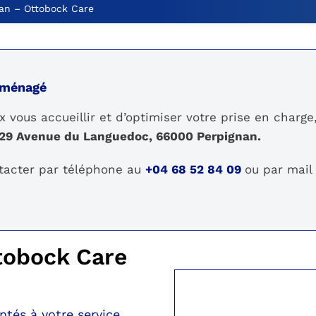
an – Ottobock Care
éménagé
ux vous accueillir et d’optimiser votre prise en char
29 Avenue du Languedoc, 66000 Perpignan.
tacter par téléphone au
+04 68 52 84 09
ou par mail 
tobock Care
tés à votre service