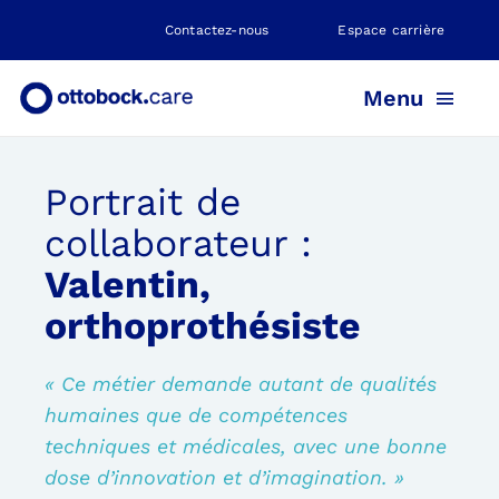
Skip
Contactez-nous
Espace carrière
to
content
Menu
Portrait de
PROTHÈSE
collaborateur :
ORTHÈSE
Valentin,
orthoprothésiste
POSITIONNEMENT
« Ce métier demande autant de qualités
humaines que de compétences
NEUROMOBILITÉ
techniques et médicales, avec une bonne
dose d’innovation et d’imagination. »
NOS AGENCES